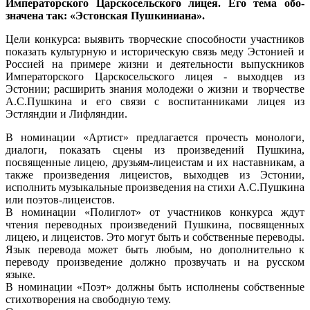
Императорского Царскосельского лицея. Его тема обо­
значена так: «Эстонская Пушкиниана».
Цели конкурса: выявить творче­ские способности участников
пока­зать культурную и историческую связь меду Эстонией и
Россией на примере жизни и деятельности выпускников
Императорского Царско­сельского лицея - выходцев из
Эстонии; расширить знания молоде­жи о жизни и творчестве
А.С.Пушкина и его связи с воспитанниками лицея из
Эстляндии и Лифляндии.
В номинации «Артист» предлагает­ся прочесть монологи,
диалоги, пока­зать сцены из произведений Пушкина,
посвященные лицею, друзь­ям-лицеистам и их наставникам, а
также произведения лицеистов, выходцев из Эстонии,
исполнить музыкальные произведения на стихи А.С.Пушкина
или поэтов-лицеистов.
В номинации «Полиглот» от участ­ников конкурса ждут
чтения перевод­ных произведений Пушкина, посвя­щенных
лицею, и лицеистов. Это могут быть и собственные переводы.
Язык перевода может быть любым, но дополнительно к
переводу произведение должно прозвучать и на русском
языке.
В номинации «Поэт» должны быть исполнены собственные
стихотворе­ния на свободную тему.