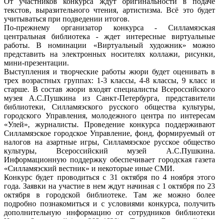
От участников конкурса ждут ори­гинальности в подаче
текстов, выра­зительного чтения, артистизма. Всё это будет
учитываться при подведе­нии итогов.
По-прежнему организатор конкурса - Силламяэская
центральная библио­тека - ждет интересные виртуальные
работы. В номинации «Виртуальный художник» можно
представить на электронных носителях коллажи, рисунки,
мини-презентации.
Выступления и творческие работы жюри будет оценивать в
трех воз­растных группах: 1-3 классы, 4-8 классы, 9 класс и
старше. В состав жюри входят специалисты Всерос­сийского
музея А.С.Пушкина из Санкт-Петербурга, представители
библиотеки, Силламяэского русского общества культуры,
городского Управления, молодежного центра по интересам
«Улей», журналисты. Проведение конкурса поддерживают
Силламяэское городское Управление, фонд, формируемый от
налогов на азартные игры, Силламяэское рус­ское общество
культуры, Всероссийский музей А.С.Пушкина.
Информационную поддержку обеспечивает городская газета
«Силламяэский вестник» и некоторые иные СМИ.
Конкурс будет проводиться с 31 октября по 4 ноября этого
года. Заявки на участие в нем ждут начи­ная с 1 октября по 23
октября в город­ской библиотеке. Там же можно более
подробно познакомиться и с условиями конкурса, получить
допол­нительную информацию от сотрудни­ков библиотеки