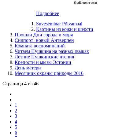
библиотеке
Подробнее
Suveseminar Põlvamaal
Картины из кожи и шерсти
Прошли Дни города и моря
Силпорт- новый Антверпен
Комната воспоминаний
Читаем Пушкина на разных языках
Летние Пушкинские чтения
Крепости и мызы Эстонии
День матери
Месячник охраны природы 2016
Страница 4 из 46
1
2
3
4
5
6