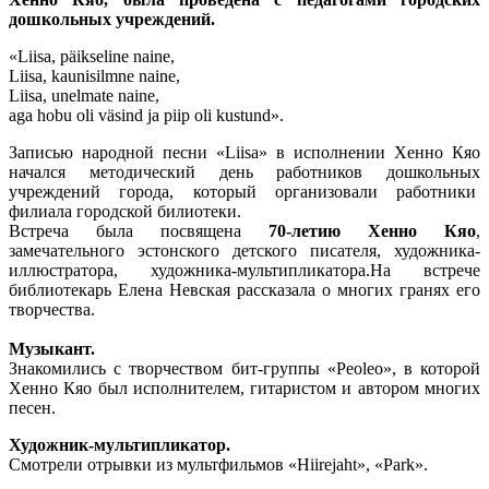
дошкольных учреждений.
«Liisa, päikseline naine,
Liisa, kaunisilmne naine,
Liisa, unelmate naine,
aga hobu oli väsind ja piip oli kustund».
Записью народной песни «Liisa» в исполнении Хенно Кяо
начался методический день работников дошкольных
учреждений города, который организовали работники
филиала городской билиотеки.
Встреча была посвящена
70-летию Хенно Кяо
,
замечательного эстонского детского писателя, художника-
иллюстратора, художника-мультипликатора.На встрече
библиотекарь Елена Невская рассказала о многих гранях его
творчества.
Музыкант.
Знакомились с творчеством бит-группы «Peoleo», в которой
Хенно Кяо был исполнителем, гитаристом и автором многих
песен.
Художник-мультипликатор.
Смотрели отрывки из мультфильмов «Hiirejaht», «Park».