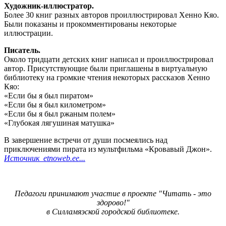
Художник-иллюстратор.
Более 30 книг разных авторов проиллюстрировал Хенно Кяо.
Были показаны и прокомментированы некоторые
иллюстрации.
Писатель.
Около тридцати детских книг написал и проиллюстрировал
автор. Присутствующие были приглашены в виртуальную
библиотеку на громкие чтения некоторых рассказов Хенно
Кяо:
«Если бы я был пиратом»
«Если бы я был километром»
«Если бы я был ржаным полем»
«Глубокая лягушиная матушка»
В завершение встречи от души посмеялись над
приключениями пирата из мультфильма «Кровавый Джон».
Источник etnoweb.ee...
Педагоги принимают участие в проекте "Читать - это
здорово!"
в Силламяэской городской библиотеке.