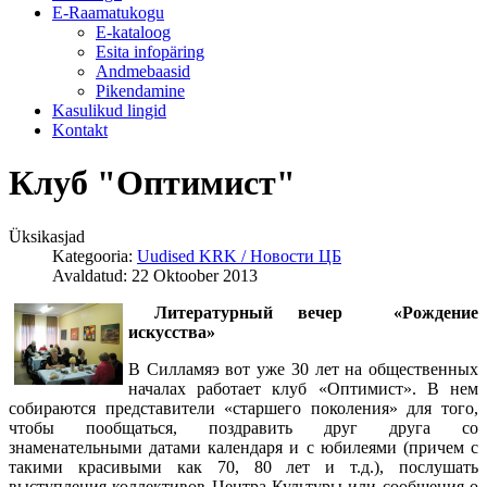
E-Raamatukogu
Е-kataloog
Esita infopäring
Andmebaasid
Pikendamine
Kasulikud lingid
Kontakt
Клуб "Оптимист"
Üksikasjad
Kategooria:
Uudised KRK / Новости ЦБ
Avaldatud: 22 Oktoober 2013
Литературный вечер «Рождение
искусства»
В Силламяэ вот уже 30 лет на общественных
началах работает клуб «Оптимист». В нем
собираются представители «старшего поколения» для того,
чтобы пообщаться, поздравить друг друга со
знаменательными датами календаря и с юбилеями (причем с
такими красивыми как 70, 80 лет и т.д.), послушать
выступления коллективов Центра Культуры или сообщения о