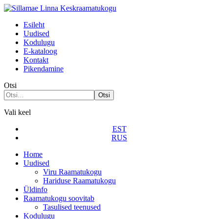
Esileht
Uudised
Kodulugu
Е-kataloog
Kontakt
Pikendamine
Otsi
Otsi
Vali keel
EST
RUS
Home
Uudised
Viru Raamatukogu
Hariduse Raamatukogu
Üldinfo
Raamatukogu soovitab
Tasulised teenused
Kodulugu