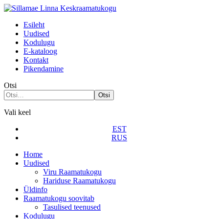
Esileht
Uudised
Kodulugu
Е-kataloog
Kontakt
Pikendamine
Otsi
Otsi
Vali keel
EST
RUS
Home
Uudised
Viru Raamatukogu
Hariduse Raamatukogu
Üldinfo
Raamatukogu soovitab
Tasulised teenused
Kodulugu