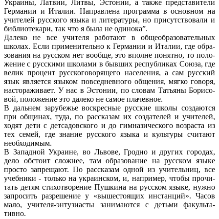
Украины, Латвии, Литвы, Эстонии, а также представители
Германии и Италии. Направлена программа в основном на
учителей русского языка и литературы, но присутствовали и
библиотекари, так что я была не одинока”.
Далеко не все учителя работают в общеобразовательных
школах. Если применительно к Германии и Италии, где обра­
зования на русском нет вообще, это вполне понятно, то поло­
жение с русскими школами в бывших республиках Союза, где
велик процент русскоговорящего населения, а сам русский
язык является языком повседневного общения, мягко говоря,
настораживает. У нас в Эстонии, по словам Татьяны Борисо­
вой, положение это далеко не самое плачевное.
В дальнем зарубежье воскресные русские школы создают­ся
при общинах, туда, по рассказам их создателей и учите­лей,
ходят дети с детсадовского и до гимназического возраста из
тех семей, где знание русского языка и культуры считают
необходимым.
В Западной Украине, во Львове, Гродно и других городах,
дело обстоит сложнее, там образование на русском языке
просто запрещают. По рассказам одной из учительниц, все
учебники - только на украинском, и, например, чтобы прочи­
тать детям стихотворение Пушкина на русском языке, нужно
запросить разрешение у «вышестоящих инстанций». Часов
мало, учителя-энтузиасты занимаются с детьми факульта­
тивно.