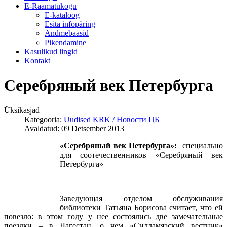
E-Raamatukogu
Е-kataloog
Esita infopäring
Andmebaasid
Pikendamine
Kasulikud lingid
Kontakt
Серебряный век Петербурга
Üksikasjad
Kategooria:
Uudised KRK / Новости ЦБ
Avaldatud: 09 Detsember 2013
«Серебряный век Петербурга»:
специально
для соотечественников «Серебряный век
Петербурга»
Заведующая отделом обслуживания
библиотеки Татьяна Борисова считает, что ей
повезло: в этом году у нее состоялись две замечательные
поездки – в Дагестан, о чем «Силламяэский вестник»