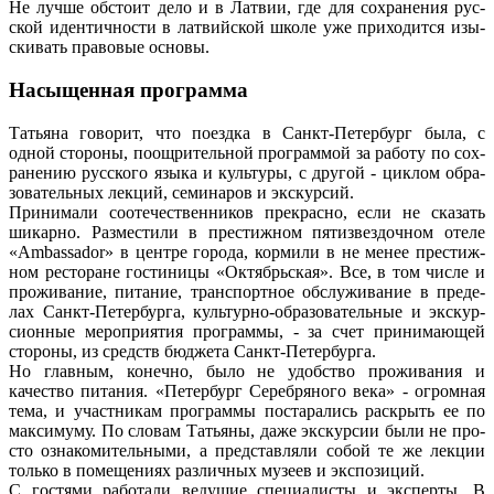
Не лучше обстоит дело и в Латвии, где для сохранения рус­
ской идентичности в латвийской школе уже приходится изы­
скивать правовые основы.
Насыщенная программа
Татьяна говорит, что поездка в Санкт-Петербург была, с
одной стороны, поощрительной программой за работу по сох­
ранению русского языка и культуры, с другой - циклом обра­
зовательных лекций, семинаров и экскурсий.
Принимали соотечественников прекрасно, если не сказать
шикарно. Разместили в престижном пятизвездочном отеле
«Ambassador» в центре города, кормили в не менее престиж­
ном ресторане гостиницы «Октябрьская». Все, в том числе и
проживание, питание, транспортное обслуживание в преде­
лах Санкт-Петербурга, культурно-образовательные и экскур­
сионные мероприятия программы, - за счет принимающей
стороны, из средств бюджета Санкт-Петербурга.
Но главным, конечно, было не удобство проживания и
качество питания. «Петербург Серебряного века» - огромная
тема, и участникам программы постарались раскрыть ее по
максимуму. По словам Татьяны, даже экскурсии были не про­
сто ознакомительными, а представляли собой те же лекции
только в помещениях различных музеев и экспозиций.
С гостями работали ведущие специалисты и эксперты. В