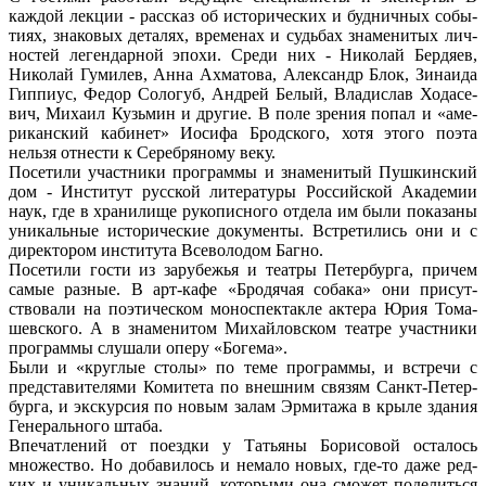
каждой лекции - рассказ об исторических и будничных собы­
тиях, знаковых деталях, временах и судьбах знаменитых лич­
ностей легендарной эпохи. Среди них - Николай Бердяев,
Николай Гумилев, Анна Ахматова, Александр Блок, Зинаида
Гиппиус, Федор Сологуб, Андрей Белый, Владислав Ходасе­
вич, Михаил Кузьмин и другие. В поле зрения попал и «аме­
риканский кабинет» Иосифа Бродского, хотя этого поэта
нельзя отнести к Серебряному веку.
Посетили участники программы и знаменитый Пушкинский
дом - Институт русской литературы Российской Академии
наук, где в хранилище рукописного отдела им были показаны
уникальные исторические документы. Встретились они и с
директором института Всеволодом Багно.
Посетили гости из зарубежья и театры Петербурга, причем
самые разные. В арт-кафе «Бродячая собака» они присут­
ствовали на поэтическом моноспектакле актера Юрия Тома-
шевского. А в знаменитом Михайловском театре участники
программы слушали оперу «Богема».
Были и «круглые столы» по теме программы, и встречи с
представителями Комитета по внешним связям Санкт-Петер­
бурга, и экскурсия по новым залам Эрмитажа в крыле здания
Генерального штаба.
Впечатлений от поездки у Татьяны Борисовой осталось
множество. Но добавилось и немало новых, где-то даже ред­
ких и уникальных знаний, которыми она сможет поделиться