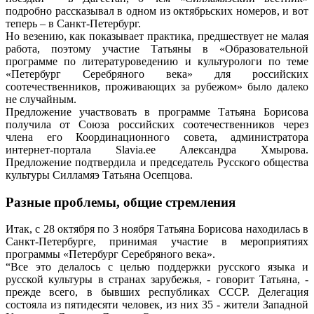
подробно рассказывал в одном из октябрьских номеров, и вот
теперь – в Санкт-Петербург.
Но везению, как показывает практика, предшествует не малая
работа, поэтому участие Татьяны в «Образовательной
программе по литературоведению и культурологи по теме
«Петербург Серебряного века» для российских
соотечественников, проживающих за рубежом» было далеко
не случайным.
Предложение участвовать в программе Татьяна Борисова
получила от Союза российских соотечественников через
члена его Координационного совета, администратора
интернет-портала Slavia.ee Александра Хмырова.
Предложение подтвердила и председатель Русского общества
культуры Силламяэ Татьяна Осепцова.
Разные проблемы, общие стремления
Итак, с 28 октября по 3 ноября Татьяна Борисова находи­лась в
Санкт-Петербурге, принимая участие в мероприятиях
программы «Петербург Серебряного века».
“Все это делалось с целью поддержки русского языка и
русской культуры в странах зарубежья, - говорит Татьяна, -
прежде всего, в бывших республиках СССР. Делегация
состояла из пятидесяти человек, из них 35 - жители Западной