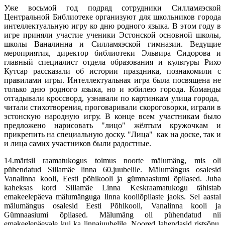
Уже восьмой год подряд сотрудники Силламяэской
Центральной Библиотеке организуют для школьников города
интеллектуальную игру ко дню родного языка. В этом году в
игре приняли участие ученики Эстонской основной школы,
школы Ваналинна и Силламяэской гимназии. Ведущие
мероприятия, директор библиотеки Эльвира Сидорова и
главный специалист отдела образования и культуры Рихо
Кутсар рассказали об истории праздника, познакомили с
правилами игры. Интеллектуальная игра была посвящена не
только дню родного языка, но и юбилею города. Команды
отгадывали кроссворд, узнавали по картинкам улица города,
читали стихотворения, проговаривали скороговорки, играли в
эстонскую народную игру. В конце всем участникам было
предложено нарисовать "лицо" жёлтым кружочкам и
прикрепить на специальную доску. "Лица" как на доске, так и
и лица самих участников были радостные.
14.märtsil raamatukogus toimus noorte mälumäng, mis oli
pühendatud Sillamäe linna 60.juubelile. Mälumängus osalesid
Vanalinna kooli, Eesti põhikooli ja gümnaasiumi õpilased. Juba
kaheksas kord Sillamäe Linna Keskraamatukogu tähistab
emakeelepäeva mälumänguga linna kooliõpilaste jaoks. Sel aastal
mälumängus osalesid Eesti Põhikooli, Vanalinna kooli ja
Gümnaasiumi õpilased. Mälumäng oli pühendatud nii
emakeelepäevale kui ka linnajuubelile. Noored lahendasid ristsõnu,