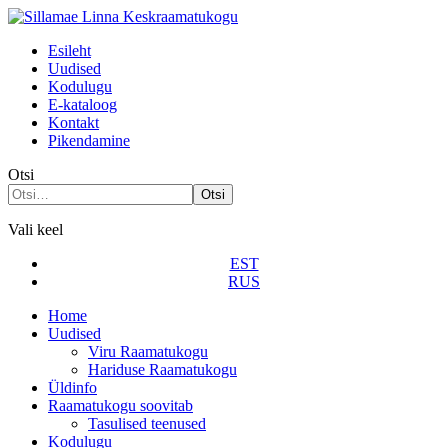
Esileht
Uudised
Kodulugu
Е-kataloog
Kontakt
Pikendamine
Otsi
Otsi
Vali keel
EST
RUS
Home
Uudised
Viru Raamatukogu
Hariduse Raamatukogu
Üldinfo
Raamatukogu soovitab
Tasulised teenused
Kodulugu