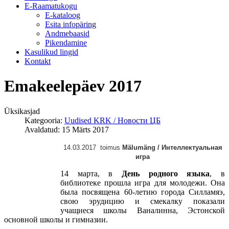
E-Raamatukogu
Е-kataloog
Esita infopäring
Andmebaasid
Pikendamine
Kasulikud lingid
Kontakt
Emakeelepäev 2017
Üksikasjad
Kategooria:
Uudised KRK / Новости ЦБ
Avaldatud: 15 Märts 2017
14.03.2017 toimus
M
älumäng / И
нтеллектуальная
игра
14 марта, в
День родного языка
, в
библиотеке прошла игра для молодежи. Она
была посвящена 60-летию города Силламяэ,
свою эрудицию и смекалку показали
учащиеся школы Ваналинна, Эстонской
основной школы и гимназии.