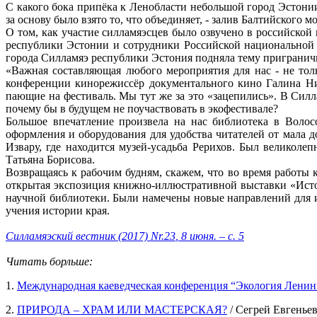
С какого бока припёка к Ленобласти не­большой город Эстонии
за основу было взято то, что объединяет, - залив Балтийского 
О том, как участие силламяэсцев было озвучено в российской 
республики Эстонии и сотрудники Российской нацио­нальной б
города Силламяэ республики Эстония подняла тему приграничн
«Важная составляющая любого меро­приятия для нас - не тол
конференции кино­режиссёр документального кино Галина Ни
пающие на фестиваль. Мы тут же за это «за­цепились». В Силл
почему бы в бу­дущем не поучаствовать в экофестивале?
Большое впечатление произвела на нас библиотека в Волос
оформления и оборудования для удобства читателей от мала до
Извару, где находится музей-усадьба Рерихов. Был ве­ликоле
Татьяна Борисова.
Возвращаясь к рабочим будням, скажем, что во время работы 
открытая экспо­зиция книжно-иллюстративной выставки «Исто
научной библиотеки. Были намечены новые направлений для и
учения истории края.
Силламяэский вестник (2017) Nr.23
, 8 июня. – с. 5
Читать борльше:
1.
Международная каеведческая конференция “Экология Ленинг
2.
ПРИРОДА – ХРАМ ИЛИ МАСТЕРСКАЯ?
/ Сегрей Евгеньев 