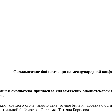
Силламяэские библиотекари на международной конф
аучная библиотека пригласила силламяэских библиотекаре
».
х «круглого стола» заняло день, то ещё была и «добав­ка»: орг
Центральной библиотеки Силламяэ Татьяна Борисова.