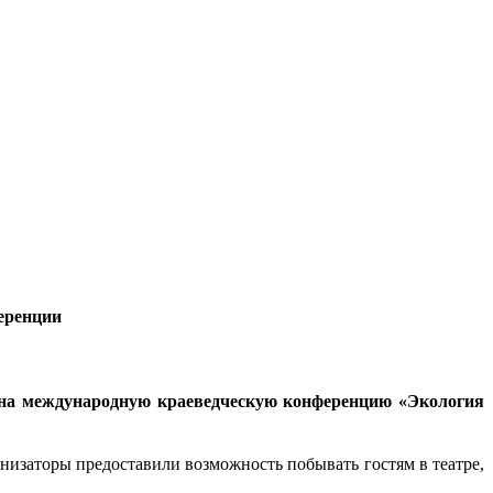
еренции
й на международную краеведческую конференцию «Экология
анизаторы предоставили возмож­ность побывать гостям в театре,