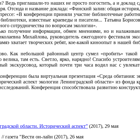
? Ведь приглашали-то наших не просто погостить, а и до­клад с
моря. Отсюда и название до­клада: «Финский залив: общая история
прессе: «В конфе­ренции приняли участие библиотечные работни
иблиотеки, известные краеведы и писатели... Татьяна Борисов
ого со­трудничества по вопросам экологии».
ько получение ин­формации, обмен мнениями, но и налажи­вани
колаевна Михайлова, руководитель еже­годного фестиваля экол
амяэ хватает творческих ребят, кое-какой киноопыт в нашей биб­
ово. Как небольшой районный центр сумел «пробить» такой п
 велика, там есть. Светло, ярко, нарядно! Спасибо устроителям
пный экскурсовод, который почти три часа водил нас с увлека
конференции была виртуальная презентация «Среда обитания: э
рический аспект экологии Ленин­градской области» из фонда кр
ссле­дований. Конференция способствовала развитию конструкти
радской области. Исторический аспект”
(2017), 29 мая
// газета "Вести он-лайн (2017), 26 мая