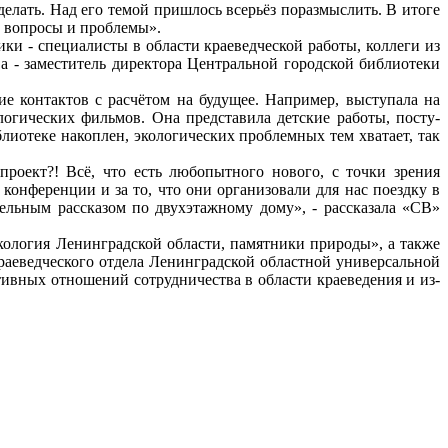
делать. Над его темой пришлось всерьёз поразмыслить. В итоге
, во­просы и проблемы».
ки - специалисты в области крае­ведческой работы, коллеги из
а - замести­тель директора Центральной городской библиотеки
е контактов с расчётом на будущее. На­пример, выступала на
огических фильмов. Она представила детские работы, посту­
лиотеке накоплен, экологических про­блемных тем хватает, так
роект?! Всё, что есть любопытного нового, с точки зрения
 конференции и за то, что они организовали для нас поездку в
тельным рас­сказом по двухэтажному дому», - рассказала «СВ»
кология Ленинградской области, памят­ники природы», а также
аеведче­ского отдела Ленинградской областной универсальной
вных отношений со­трудничества в области краеведения и из­