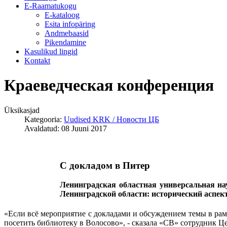
E-Raamatukogu
Е-kataloog
Esita infopäring
Andmebaasid
Pikendamine
Kasulikud lingid
Kontakt
Краеведческая конференция
Üksikasjad
Kategooria:
Uudised KRK / Новости ЦБ
Avaldatud: 08 Juuni 2017
С докладом в Питер
Ленинградская областная универсальная н
Ленинградской области: исторический аспект
«Если всё мероприятие с докладами и обсуждением темы в рамка
посетить библиотеку в Волосово», - сказала «СВ» со­трудник 