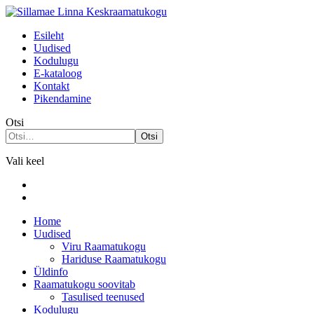
Esileht
Uudised
Kodulugu
Е-kataloog
Kontakt
Pikendamine
Otsi
Otsi
Vali keel
Home
Uudised
Viru Raamatukogu
Hariduse Raamatukogu
Üldinfo
Raamatukogu soovitab
Tasulised teenused
Kodulugu