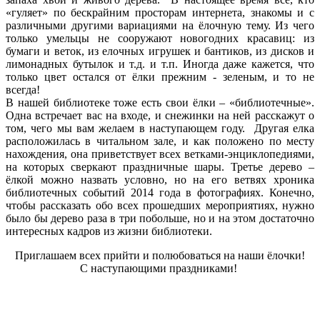
«гуляет» по бескрайним просторам интернета, знакомы и с
различными другими вариациями на ёлочную тему. Из чего
только умельцы не сооружают новогодних красавиц: из
бумаги и веток, из елочных игрушек и бантиков, из дисков и
лимонадных бутылок и т.д. и т.п. Иногда даже кажется, что
только цвет остался от ёлки прежним - зеленым, и то не
всегда!
В нашей библиотеке тоже есть свои ёлки – «библиотечные».
Одна встречает вас на входе, и снежинки на ней расскажут о
том, чего мы вам желаем в наступающем году. Другая елка
расположилась в читальном зале, и как положено по месту
нахождения, она приветствует всех ветками-энциклопедиями,
на которых сверкают праздничные шары. Третье дерево –
ёлкой можно назвать условно, но на его ветвях хроника
библиотечных событий 2014 года в фотографиях. Конечно,
чтобы рассказать обо всех прошедших мероприятиях, нужно
было бы дерево раза в три побольше, но и на этом достаточно
интересных кадров из жизни библиотеки.
Приглашаем всех прийти и полюбоваться на наши ёлочки!
​С наступающими праздниками!