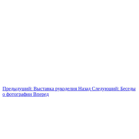
Предыдущий: Выставка рукоделия
Назад
Следующий: Беседы
о фотографии
Вперед